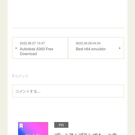
2022.06.27 10:47
2022.06.26 04:04
Autodesk A360 Free
Best n64 emulator
Download
0
コメント
PR