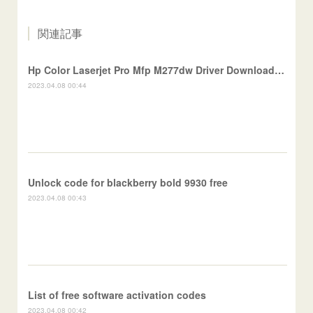
関連記事
Hp Color Laserjet Pro Mfp M277dw Driver Download Mac
2023.04.08 00:44
Unlock code for blackberry bold 9930 free
2023.04.08 00:43
List of free software activation codes
2023.04.08 00:42